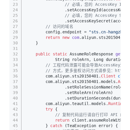
23
// 必填，您的 AccessKey ID
24
                .setAccessKeyId(accessKeyId
25
// 必填，您的 AccessKey Secr
26
                .setAccessKeySecret(accessK
27
// 访问的域名
28
        config.endpoint = 
"sts.cn-hangzhou.
29
return
new
com
.aliyun.sts20150401.C
30
    }
31
32
public
static
 AssumeRoleResponse 
getSts
33
            String roleArn, Long durationSe
34
// 工程代码泄露可能会导致AccessKe
35
// 方式，更多鉴权访问方式请参见：https://help
36
        com.aliyun.sts20150401.
Client
clien
37
        com.aliyun.sts20150401.models.
Assum
38
                .setRoleSessionName(roleSes
39
                .setRoleArn(roleArn)
40
                .setDurationSeconds(duratio
41
        com.aliyun.teautil.models.
RuntimeOp
42
try
 {
43
// 复制代码运行请自行打印 API 的返
44
return
 client.assumeRoleWithOpt
45
        } 
catch
 (TeaException error) {