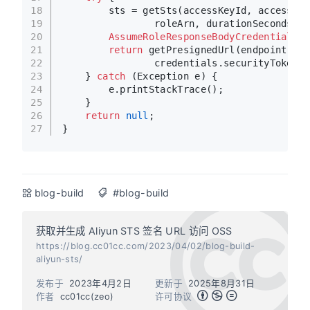
18
        sts = getSts(accessKeyId, accessKey
19
                roleArn, durationSeconds);
20
AssumeRoleResponseBodyCredentials
c
21
return
 getPresignedUrl(endpoint, cr
22
                credentials.securityToken, 
23
    } 
catch
 (Exception e) {
24
        e.printStackTrace();
25
    }
26
return
null
;
27
}
blog-build
#blog-build
获取并生成 Aliyun STS 签名 URL 访问 OSS
https://blog.cc01cc.com/2023/04/02/blog-build-
aliyun-sts/
发布于
2023年4月2日
更新于
2025年8月31日
作者
cc01cc(zeo)
许可协议