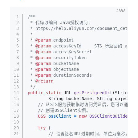
JAVA
1
/**
2
 * 代码改编自 Java授权访问:
3
 * https://help.aliyun.com/document_detail/
4
 * 
5
 * 
@param
 endpoint
6
 * 
@param
 accessKeyId     STS 所返回的 acce
7
 * 
@param
 accessKeySecret
8
 * 
@param
 securityToken
9
 * 
@param
 bucketName
10
 * 
@param
 objectName
11
 * 
@param
 durationSeconds
12
 * 
@return
13
 */
14
public
static
 URL 
getPresignedUrl
(String en
15
        String bucketName, String objectNam
16
// 从STS服务获取临时访问凭证后，您可以通过临时
17
// 创建OSSClient实例。
18
OSS
ossClient
=
new
OSSClientBuilder
().
19
20
try
 {
21
// 设置签名URL过期时间，单位为毫秒。