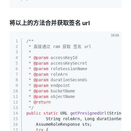
将以上的方法合并获取签名 url
JAVA
1
/**
2
 * 直接通过 ram 获取 签名 url
3
 * 
4
 * 
@param
 accessKeyId
5
 * 
@param
 accessKeySecret
6
 * 
@param
 roleSessionName
7
 * 
@param
 roleArn
8
 * 
@param
 durationSeconds
9
 * 
@param
 endpoint
10
 * 
@param
 bucketName
11
 * 
@param
 objectName
12
 * 
@return
13
 */
14
public
static
 URL 
getPresignedUrl
(String ac
15
        String roleArn, Long durationSecond
16
    AssumeRoleResponse sts;
17
try
 {