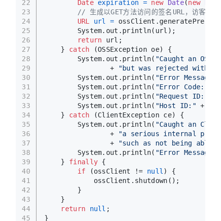
22
Date
expiration
=
new
Date
(
new
Date
23
// 生成以GET方法访问的签名URL，访客
24
URL
url
=
 ossClient.generatePresign
25
        System.out.println(url);
26
return
 url;
27
    } 
catch
 (OSSException oe) {
28
        System.out.println(
"Caught an OSSEx
29
                + 
"but was rejected with an
30
        System.out.println(
"Error Message:"
31
        System.out.println(
"Error Code:"
 + 
32
        System.out.println(
"Request ID:"
 + 
33
        System.out.println(
"Host ID:"
 + oe.
34
    } 
catch
 (ClientException ce) {
35
        System.out.println(
"Caught an Clien
36
                + 
"a serious internal probl
37
                + 
"such as not being able t
38
        System.out.println(
"Error Message:"
39
    } 
finally
 {
40
if
 (ossClient != 
null
) {
41
            ossClient.shutdown();
42
        }
43
    }
44
return
null
;
45
}