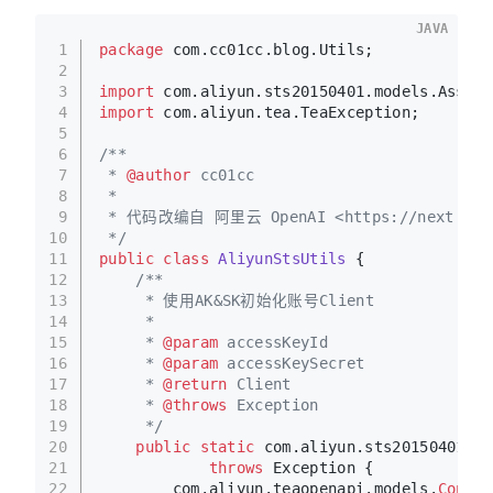
JAVA
1
package
 com.cc01cc.blog.Utils;
2
3
import
 com.aliyun.sts20150401.models.Assume
4
import
 com.aliyun.tea.TeaException;
5
6
/**
7
 * 
@author
 cc01cc
8
 * 
9
 * 代码改编自 阿里云 OpenAI <https://next.api.al
10
 */
11
public
class
AliyunStsUtils
 {
12
/**
13
     * 使用AK&SK初始化账号Client
14
     * 
15
     * 
@param
 accessKeyId
16
     * 
@param
 accessKeySecret
17
     * 
@return
 Client
18
     * 
@throws
 Exception
19
     */
20
public
static
 com.aliyun.sts20150401.Cl
21
throws
 Exception {
22
        com.aliyun.teaopenapi.models.
Config