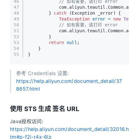
46
// 如有需要，请打印 error
47
            com.aliyun.teautil.Common.asser
48
        } 
catch
 (Exception _error) {
49
TeaException
error
=
new
TeaExc
50
// 如有需要，请打印 error
51
            com.aliyun.teautil.Common.asser
52
        }
53
return
null
;
54
    }
55
}
参考 Credentials 设置:
https://help.aliyun.com/document_detail/37
8657.html
使用 STS 生成 签名 URL
Java授权访问:
https://help.aliyun.com/document_detail/32016.h
tm#p-f2i-r4x-6lz